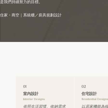
是我們持續努力的目標。
住家・商空｜系統櫃／廚具規劃設計
01
02
室內設計
住宅設計
Interior Designs
Residential Design
依照生活習慣、收納需求
以居家機能為