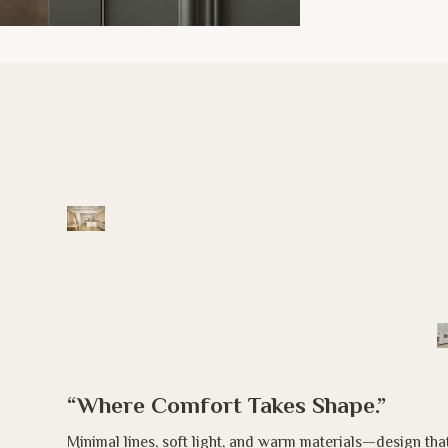
“Where Comfort Takes Shape.”
Minimal lines, soft light, and warm materials—design th