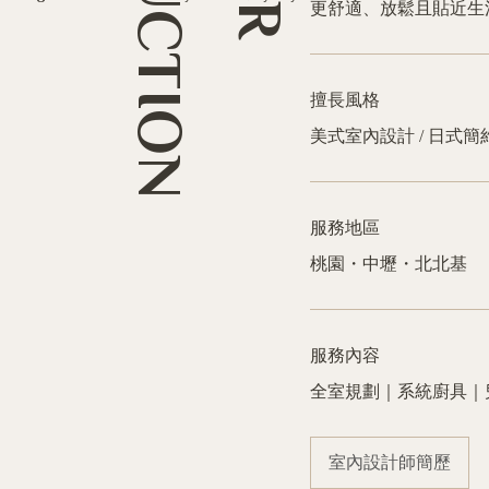
更舒適、放鬆且貼近生
擅長風格
美式室內設計 / 日式簡
服務地區
桃園・中壢・北北基
服務內容
全室規劃｜系統廚具｜
室內設計師簡歷