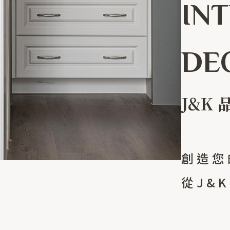
IN
DE
J&K
創造您
從J&